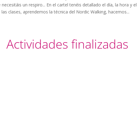
ecesitáis un respiro... En el cartel tenéis detallado el día, la hora y e
 las clases, aprendemos la técnica del Nordic Walking, hacemos...
Actividades finalizadas
ha ilusión y muchas ganas. Os cuento, esta vez nos vamos a la zon
y haremos el encuentro. Caminaremos un poquito por la zona con los