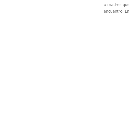
o madres que n
encuentro. En
Ya tenemos aquí nuestro Family day, con muc
“Sa casa Rotja” donde dejaremos los coches 