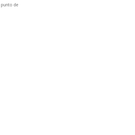
l punto de
a de Sineu, nos vemos en el agroturismo de
...